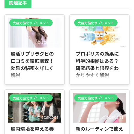
関連記事
免疫力強化サプリメント
免疫力強化サプリメント
2025/12/15
2026/7/2
腸活サプリラクビの
プロポリスの効果に
口コミを徹底調査！
科学的根拠はある？
効果の秘密を詳しく
研究結果と限界をわ
解説
かりやすく解説
はじめに この記事の目的 腸
はじめに 「プロポリスって本
内環境を整えるサプリメント
当に効果あるの？なんとなく
「ラクビ（Lakubi）」につい
体に良さそうだけど、科学的
免疫力強化サプリメント
免疫力強化サプリメント
て、特徴や成分、実際の口コ
に証明されているのか知りた
ミ、メリット・デメリットを
い」「サプリや健康食品でよ
分かりやすく解説します。商
く見かけるけど、どこまで信
2025/12/25
2025/12/11
品選びに迷っている方や効果
じていいの？」と迷っていま
や安全性を知りたい方に向け
せんか。 実際に、風邪対策や
腸内環境を整える善
朝のルーティンで使え
て、必要な情報をまとめまし
免疫ケアとして取り入れよう