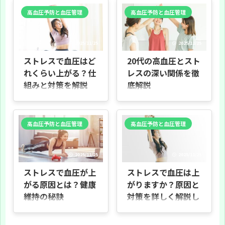
さしく解説することを目的にしてい
るかをわかりやすく説明することを
ます。科学的な知見をもとに、なぜ
目的としています。交感神経やホル
高血圧予防と血圧管理
高血圧予防と血圧管理
血圧が上がるのか、どのような生活
モンの働き、生活習慣との関連、職
習慣が影響するのかをわかりやすく
場でのストレスが及ぼす影響、そし
説明します。 誰に向けた記事か 日常
て予防・改善の方法までを丁寧に解
生活で疲れやすい方、睡眠の質が気
説します。 誰に向けた内容か 血圧が
2025/11/25
2025/11/25
になる方、家族や自分の血圧が心配
気になる方、仕事や家庭で強いスト
な方に向けています。医療の専門知
レスを感じている方、医療従事者や
ストレスで血圧はど
20代の高血圧とスト
識がなくても理解できるように書い
介護者にも役立つようにまとめまし
ています。 この記事でわかること 高
た。専門的な用語は最小限にし、具
れくらい上がる？仕
レスの深い関係を徹
血圧の基本的な仕組み ストレスや寝
体例を交えて説明します。 本資料の
組みと対策を解説
底解説
不足が血圧に与える影響の概要 ホル
読み方 各章は段階的に理解できるよ
モンや体の反応のやさしい説明 日常
う構成しました。まず仕組みを知
はじめに ストレスは誰にでも起こる
はじめに 背景と目的 20代でも高血
でできる予防 ...
り、次に日常でできる ...
日常の反応です。本記事では、スト
圧が増えていることをご存じです
レスが血圧にどのように影響するか
か。本記事は、若い世代で高血圧が
を、できるだけ分かりやすくお伝え
起きる背景にある「ストレス」の影
高血圧予防と血圧管理
高血圧予防と血圧管理
します。具体的には、次の点を順に
響に注目し、原因やリスク、予防・
解説します。 本記事の目的 ・ストレ
改善の方法を分かりやすく伝えるこ
スによる血圧の上がり方を数値で理
とを目的としています。専門用語は
解する。 ・心理的・身体的なストレ
できるだけ少なくし、日常生活の例
2025/11/25
2025/11/25
スの違いを把握する。 ・血圧が上が
を交えて解説します。 この章で伝え
る仕組みを平易に説明する。 ・職場
たいこと ・20代の高血圧は決して他
ストレスで血圧が上
ストレスで血圧は上
で起こりやすい高血圧の特徴を示
人事ではないこと ・ストレスが血圧
す。 ・ストレス対策で血圧を下げる
にどのように関わるかをイメージで
がる原因とは？健康
がりますか？原因と
方法を紹介する。 ・正しい血圧測定
理解できること ・これから読む各章
維持の秘訣
対策を詳しく解説し
の注意点を解説する。 誰のための記
で、原因や対策を具体的に学べるこ
事か 血圧が気になる方、ご家族、職
と 読み方の案内 章ごとに原因・影
ます
はじめに 目的 本記事は、ストレスが
場の管理者の ...
響・対策を順に説 ...
血圧に及ぼす影響をわかりやすく説
はじめに 本記事の目的 本記事は、ス
明し、日常でできる予防法をお伝え