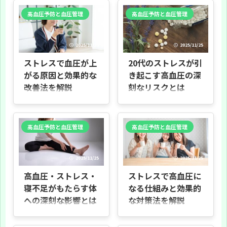
響するかをやさしく解説します。医
マについて、分かりやすくまとめる
学的な仕組みから、日常で起きる具
ことを目的としています。ストレス
高血圧予防と血圧管理
高血圧予防と血圧管理
体例、長期的なリスク、そして自分
が血圧にどのように影響するか、ど
でできる対策まで順を追って説明し
んな場面で変動しやすいか、日常で
ます。健康管理に役立つ実用的な情
できる対処法までを、専門用語を抑
報を目指します。 なぜ重要か 血圧は
えて解説します。 読者の想定 仕事や
2025/11/25
2025/11/25
自覚しにくい数値ですが、長く高い
家庭で忙しい方、高血圧を気にして
状態が続くと心臓や血管に負担がか
いる方、血圧変動の原因を知りたい
ストレスで血圧が上
20代のストレスが引
かります。ストレスは血圧を一時的
方を想定しています。医療の専門家
に上げるだけでなく、生活習慣を乱
向けではなく、一般の方が日常で役
がる原因と効果的な
き起こす高血圧の深
して慢性的な問題につながることが
立てられる内容です。 本章で分かる
改善法を解説
刻なリスクとは
あります。 本記事で学べること ・ス
こと この章では本調査の全体像と読
トレスが血圧に作用する大まかな仕
み方、注意点を示します。以下の章
はじめに 本調査は、ストレスが血圧
はじめに 若いうちから高血圧に悩む
組み ・日常で経験 ...
で、メカニズムや測 ...
に与える影響と、その予防・改善方
人が増えています。本記事は、特に
法をわかりやすくまとめたもので
20代の方に向けて、若年性の高血圧
す。日常で感じる不安やイライラ
とストレスの関係をやさしく説明す
高血圧予防と血圧管理
高血圧予防と血圧管理
が、どのようにして血圧を上げるの
るために作りました。 なぜこのテー
かを、実例を交えて丁寧に解説しま
マが大切か 高血圧は放っておくと将
す。 目的 - ストレスと血圧の関係を
来の心臓病や脳卒中のリスクを高め
科学的かつ実践的に示すこと - 生活
ます。若いうちに対策を始めれば、
2025/11/25
2025/11/25
の中で取り入れやすい予防法を紹介
将来の病気を予防しやすくなりま
すること 背景 ストレスを感じると体
す。日々の生活で気づけるサイン
高血圧・ストレス・
ストレスで高血圧に
は緊張状態になり、心臓の動きや血
や、早めに受診する目安もお伝えし
管の状態が変わります。ここでは
ます。 どういう原因があるのか（概
寝不足がもたらす体
なる仕組みと効果的
「交感神経が活性化する」「ストレ
略） 高血圧の原因は複数あります。
への深刻な影響とは
な対策法を解説
スホルモンが出る」といった仕組み
塩分の多い食事、飲酒、運動不足、
を、専門用語は最小限にして説明し
睡眠不足、遺伝的な要因が代表例で
はじめに 本記事の目的 本記事は、高
はじめに 本資料の目的 本資料は、ス
ます。職場での例や、 ...
す。加えて、仕事のプレ ...
血圧とストレス・寝不足の関係をや
トレスが高血圧にどのように影響す