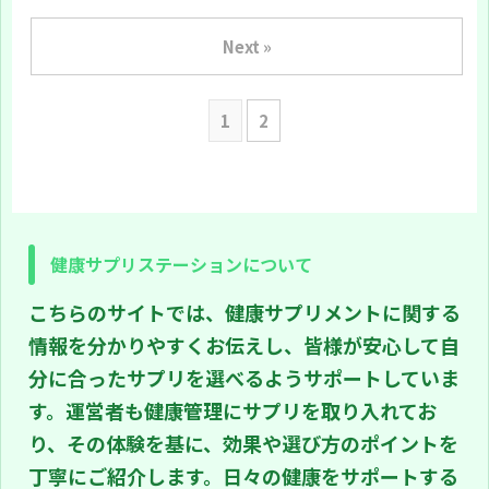
トレスが血圧に与える影響を分かり
することを目的としています。医学
やすく解説することを目的としてい
的な根拠を踏まえつつ、専門用語は
ます。日常で感じるイライラや緊張
Next »
最小限にし具体例で補います。 誰に
が一時的に血圧を上げる仕組みか
向けた記事か ・ストレスで血圧が気
ら、長期的に高血圧につながる可能
になる方 ・家族や仕事仲間の健康を
性まで、医学的な根拠をもとに丁寧
気遣う方 ・生活習慣を見直したい方
に説明します。専門用語はなるべく
本記事で学べること ・ストレスが血
1
2
抑え、具体例を交えてお伝えしま
圧を上げる仕組みの基本 ・ストレス
す。 誰に向けた内容か 日頃のストレ
ホルモンの働きと影響 ・血圧の変動
スが健康に与える影響を知りたい方
パターンと健康リスク ・日常で取り
血圧が気になるが、専門的な話は分
入れやすい予防・改善策 ・よくある
かりにくいと感じる方 予防や改善の
疑問への簡潔な答え 読み方のポイン
方法を知りたい方 この記事で学べる
ト ...
こと ストレスと血圧の基本的な関係
なぜ血圧が上がる ...
健康サプリステーションについて
こちらのサイトでは、健康サプリメントに関する
情報を分かりやすくお伝えし、皆様が安心して自
分に合ったサプリを選べるようサポートしていま
す。運営者も健康管理にサプリを取り入れてお
り、その体験を基に、効果や選び方のポイントを
丁寧にご紹介します。日々の健康をサポートする