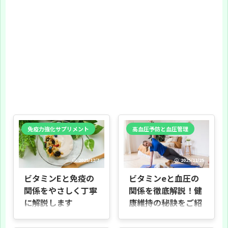
免疫力強化サプリメント
高血圧予防と血圧管理
2025/12/7
2025/11/25
ビタミンEと免疫の
ビタミンeと血圧の
関係をやさしく丁寧
関係を徹底解説！健
に解説します
康維持の秘訣をご紹
介
はじめに ビタミンEは、健康や美
容、病気予防に関心がある多くの人
はじめに この章では、本記事の目的