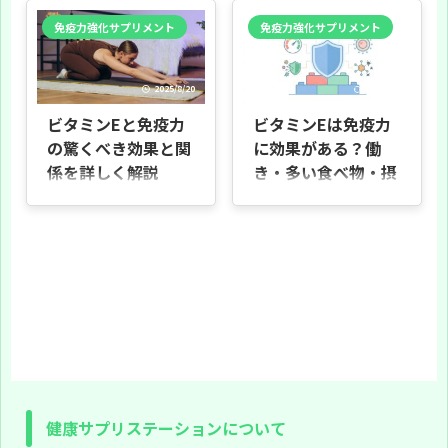
が注目する栄養素です。本記事で
と読み方をわかりやすく説明しま
は、ビタミンEの基礎から免疫との
免疫力強化サプリメント
免疫力強化サプリメント
す。 本記事の目的 ビタミンEと血圧
関係、体にどのように働きかける
の関係をやさしく解説します。ビタ
か、トレーニングやストレスとの関
ミンEの抗酸化作用が血管の健康に
連、そして期待できる健康効果や注
どう影響し、血圧にどのように関わ
意点までをやさしく丁寧に解説しま
るかを中心に紹介します。 ビタミン
2025/8/20
2026/5/3
す。 読者の想定は次の方々です。 -
Eを多く含む食品や、日常で取り入
健康や美容に関心がある一般の方 -
れやすい摂取法、過不足の注意点も
ビタミンEと免疫力
ビタミンEは免疫力
トレーニング中で免疫を強化したい
まとめます。 想定する読者 血圧が気
方 - 中高年で日常の体調維持を考え
の驚くべき効果と関
に効果がある？働
になる方、健康的な食事で予防をし
ている方 本記事の目的は、科学的な
たい方、栄養について知りたい方に
係を詳しく解説
き・多い食べ物・摂
知見をわかりやすく伝え、日常生活
向けた内容です。専門用語は最小限
で実践しやすい情報を提供すること
りすぎの注意点まで
にし、具体例を交えて説明します。
はじめに 本記事の目的 本記事はビタ
です。専門用語は必 ...
記事の構成（全7章） 第2章: ビタミ
ミンEの基本的な役割や、免疫力と
解説
ンEの基本的 ...
の関係、摂取が推奨される理由、具
体的な食品例と注意点までをわかり
はじめに 「ビタミンEって、免疫力
やすくまとめます。専門用語は最小
に関係があるの？」「食事やサプリ
限にし、日常生活で実践できる情報
で摂れば体調を崩しにくくなるのか
を重視します。 こんな方におすすめ
な？」 と気になったことはありませ
健康維持や免疫力が気になる方 食事
んか。 季節の変わり目に風邪をひき
で効率よく栄養を取りたい方 サプリ
やすくなったり、疲れが抜けにくい
を始める前に基礎を知りたい方 本記
日が続いたとき、「栄養で整えた
事で分かること ビタミンEの役割
い」と思うこともありますよね。た
（特に抗酸化作用） 免疫力との関係
だ、ビタミンEは「免疫力を上げ
と期待できる効果 摂取が適する場面
る」と単純に言い切れるものではな
と食品例 摂取時の注意点（過剰摂取
く、体の中での働きを整理して理解
や相互作用など） 読み方のポイント
することが大切です。 この記事で
各章は ...
健康サプリステーションについて
は、ビタミンEの役割や免疫との関
係、含まれる食べ物や注意点まで、