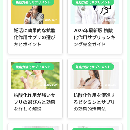
免疫力強化サプリメント
免疫力強化サプリメント
な成分の特徴や食品源、サプリ選び
りやすく伝えるための構成案をまと
のポイントまで幅広く解説します。
めたものです。目的やメリット、代
専門的な話も具体例で補足し、初め
表的な成分の特徴と選び方を主題と
ての方でも読み進めやすくしていま
します。 抗酸化作用サプリとは 抗酸
2025/12/7
2025/11/30
す。 対象読者 サプリに関心がある一
化作用サプリとは、体内で発生す
般の方、健康管理を見直したい方、
る“活性酸素”によるダメージを抑え
妊活に効果的な抗酸
2025年最新版 抗酸
成分の違いを知りたい方に向けてい
る成分を補う食品です。活性酸素は
ます。専門家向けの高度な論文要約
細胞を傷つけ、疲れや肌の老化に関
化作用サプリの選び
化作用サプリランキ
は含めません。 本書の構成と使い方
係すると言われます。具体例とし
方とポイント
ング完全ガイド
各章は独立して読めます。まず第2章
て、ビタミンC・Eやポリフェノー
で抗酸化作用の基本を理解すると、
ル、コエンザイムQ10などがありま
はじめに 目的 本記事は「抗酸化作用
はじめに 本書の目的 本ドキュメント
第3章以降で成分 ...
す（詳細は第3章で解説 ...
サプリ 妊活」について、科学的な視
は、2025年時点で注目される抗酸化
点と実用的な情報を分かりやすく整
サプリメントを比較し、特徴や配合
理することを目的としています。妊
成分、価格、使いやすさなどを分か
免疫力強化サプリメント
免疫力強化サプリメント
活中に抗酸化作用のあるサプリメン
りやすくまとめたランキングです。
トが、妊娠率や卵子・精子の質にど
サプリ選びに迷っている方が、自分
のように影響するかを、男女別の視
に合う一品を見つけるための参考を
点や臨床データも含めて解説しま
目的としています。 抗酸化とは簡単
2025/11/29
2025/11/7
す。 読者対象 妊活を始めた方、パー
に 抗酸化は体の「酸化」を抑える働
トナーと一緒に情報を集めている
きです。酸化は身近なたとえで言え
抗酸化作用が強いサ
抗酸化作用を促進す
方、サプリ選びで迷っている方を想
ば鉄がさびる現象と似ています。体
定しています。専門家でない方にも
内で起きると細胞の疲れや老化に関
プリの選び方と効果
るビタミンとサプリ
読みやすいよう、専門用語は最小限
係すると考えられます。本書では、
を詳しく解説
の効果的活用法
にし具体例で補います。 本記事の構
そうした働きに着目した成分を中心
成 第2章で「酸化ストレス」と妊活
に評価しています。 読み方のポイン
はじめに 本資料の目的 本資料は、抗
はじめに 本記事は、抗酸化作用を持
の関係を説明し、そ ...
ト 各章では製品 ...
酸化作用が期待されるサプリメント
つビタミンサプリの健康効果と選び
について、成分ごとの特徴と効果、
方をやさしく解説する入門ガイドで
選び方、さらにサプリメント以外の
す。抗酸化とは何か、代表的な抗酸