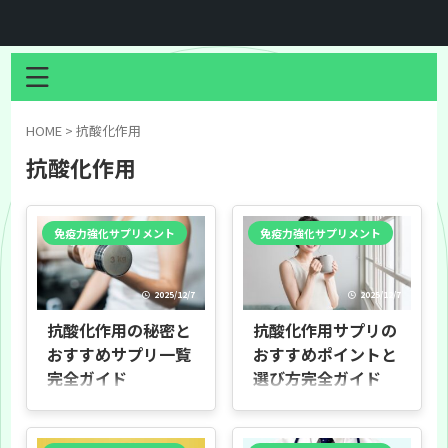
HOME
>
抗酸化作用
抗酸化作用
免疫力強化サプリメント
免疫力強化サプリメント
2025/12/7
2025/12/7
抗酸化作用の秘密と
抗酸化作用サプリの
おすすめサプリ一覧
おすすめポイントと
完全ガイド
選び方完全ガイド
はじめに 本書の目的 本ドキュメント
はじめに 本ドキュメントの目的 本ド
は、抗酸化作用を持つサプリメント
キュメントは、抗酸化作用をうたう
について分かりやすくまとめたガイ
サプリメントについて、検索者の疑
ドです。抗酸化の基本から、代表的
問を分析し、ブログ記事として分か