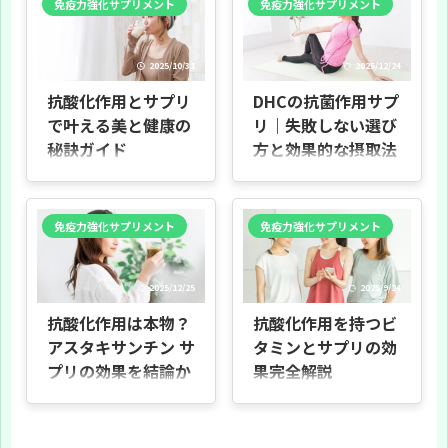
免疫力強化サプリメント
免疫力強化サプリメント
抗酸化対策までを分かりやすくまと
化ビタミンの特徴、期待できる効
めたガイドです。特にアスタキサン
果、食品やサプリに含まれる成分、
チン、ビタミンE、ビタミンC、βカ
日常での活用法、そして安全に選ぶ
ロテン、グルタチオン、イチョウ葉
ための注意点まで、段階的にお伝え
2025/10/31
2025/12/24
エキスなどに焦点を当てます。 想定
します。 対象は、健康に関心がある
する読者 健康や美容に関心があり、
方、サプリを初めて試す方、普段の
抗酸化作用とサプリ
DHCの抗菌作用サプ
日々の食事やサプリで抗酸化対策を
食事で不足が心配な方です。専門用
考えている方を主な対象としていま
語はできるだけ減らし、具体例や身
で叶える美と健康の
リ｜失敗しない選び
す。専門知識がなくても読みやすい
近な食材を挙げて分かりやすく説明
秘訣ガイド
方と効果的な摂取法
よう、専門用語はできるだけ避け、
します。 本記事は全9章で構成して
具体例で補います。 使い方と構成 次
います（簡単な案内）: - 第2章: 抗酸
を結論から整理
はじめに 日々の生活で受けるダメー
章以降で各成分の ...
化作用とは - ...
ジから体を守る「抗酸化作用」。本
はじめに 結論から言うと、DHCで抗
記事では、抗酸化作用を持つサプリ
酸化作用を重視するなら、まずはビ
メントについて、効果や主な成分、
免疫力強化サプリメント
免疫力強化サプリメント
タミンC・ビタミンEといった基本成
選び方、おすすめ商品、摂取時の注
分を軸に選び、疲れや美容など目的
意点、生活習慣での高め方まで、わ
が明確な場合のみコエンザイムQ10
かりやすく解説します。 目的 - 抗酸
やアスタキサンチンを追加する選び
化サプリの基礎知識を身につけ、無
方が最も失敗しにくいです。 抗酸化
2025/12/25
2025/9/24
理なく生活に取り入れる方法を知っ
サプリは種類が多く、成分名だけを
ていただくことです。 記事の構成 -
見ると迷いやすいですが、体の中で
抗酸化作用は本物？
抗酸化作用を持つビ
第2章から第8章まで、効果の仕組
起きている「酸化」の仕組みと、
み、主要成分、選び方から注意点ま
アスタキサンチン サ
タミンとサプリの効
DHC製品に共通する考え方を押さえ
で順を追って説明します。実例や選
ることで、過不足のない選択ができ
プリの効果を結論か
果完全解説
び方のポイントも紹介しますので、
ます。 この流れを理解せずに話題性
初めての方でも理解しやすい内容で
ら断定
やイメージだけで選ぶと、実感しに
はじめに この章では、抗酸化作用を
す。 読者へのひ ...
くかったり、不要な成分を重ねてし
持つビタミンやサプリメントについ
はじめに 結論から言うと、抗酸化作
まう原因になります ...
ての全体像をやさしく紹介します。
用を目的にアスタキサンチン サプリ
日常生活での健康維持や美容、老化