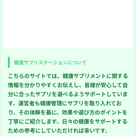
を、わかりやすくまとめることを目
酸菌の種類と役割 善玉菌・悪玉菌・
的としています。専門的な論文を基
日和見菌の違い 私たちの腸内にはさ
にしつつ、日常の例を使ってイメー
まざまな菌が存在しています。主に
ジしやすく解説します。 誰に向けて
「善玉菌」「悪玉菌」「日和見菌」
書いたか ・健康に関心がある一般の
の3種類に分けられます。 善玉菌は
方・家族の健康を気にする方・乳酸
腸内環境を整える働きを持ち、免疫
菌の効果を知りたい方 読み方のポイ
機能の維持にも関わります。 悪玉菌
ント ・専門用語は最小限にし、具体
は有害物質を作りやすく、腸内バラ
例で補足しています。・科学的な根
ンスが崩れると健康に影響を及ぼす
拠は分かりやすく紹介しますが、最
可能性があります。日和見菌は腸内
終判断は医師や栄養士に相談してく
環境の状況によって善玉にも悪玉に
ださい。 この記事でわかること 乳酸
も働く菌です。 シロタ株の発見と歴
菌シロタ株の基本特徴と腸内での働
史 発見者とヤクルトでの研究の経緯
き 免疫力・NK ...
健康サプリステーションについて
乳酸菌シロタ株は、1930年代に日本
の研究者・ ...
こちらのサイトでは、健康サプリメントに関する
情報を分かりやすくお伝えし、皆様が安心して自
分に合ったサプリを選べるようサポートしていま
す。運営者も健康管理にサプリを取り入れてお
り、その体験を基に、効果や選び方のポイントを
丁寧にご紹介します。日々の健康をサポートする
ための参考にしていただければ幸いです。