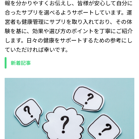
報を分かりやすくお伝えし、皆様が安心して自分に
き、ドラッグストアでも手に
粒で取り入れやすい摂取設計
入りやすく、続けやすい価格
と、約1,000円という価格の
合ったサプリを選べるようサポートしています。運
帯が特徴です。 肝臓の代謝や
手頃さが特徴で、初めてコエ
営者も健康管理にサプリを取り入れており、その体
日常のコンディション管理を
ンザイムQ10を試して ...
意 ...
験を基に、効果や選び方のポイントを丁寧にご紹介
します。日々の健康をサポートするための参考にし
ていただければ幸いです。
新着記事