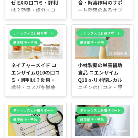
ゼ EXの口コミ・評判
合・解毒作用のサポ
する場合、毎日の生活習慣と
キス末を中心に、EPA・
は？効果・成分・コ
ート効果のあるサプ
あわせて無理なく続けられる
DHA・α-リノレン酸も配合し
スパを徹底レビュー
リメントTOP5【初心
かどうかが重要です。 小林製
た複合タイプのサプリメント
｜肝臓サポートサプ
者必見】
薬 ナットウキナーゼ さらさ
です。 1日1粒で摂取でき、納
ら粒 PREMIUMは、納豆菌由
豆を毎日食べるのが難しい人
リ
はじめに 食事や休養に気をつ
デトックスと肝臓サポート
デトックスと肝臓サポート
来ナットウキナーゼを中心
でもサプリで補える設計にな
けているつもりでも、「健康
はじめに 血流や巡りをサポー
健康維持・予防
健康維持・予防
に、EPA・DHAを配合した高
って ...
診断の数値が気になる」「年
トするナットウキナーゼ系サ
配合タイプのサプリメントで
齢とともに巡りが悪くなって
プリは種類が多く、ランキン
2026/3/5
2026/3/5
す。 1日6粒で摂取でき、納豆
いる気がする」と感じる人は
グを見ても「どれを選べばい
を毎日食べるのが難しい人で
少なくありません。 実際、ナ
ネイチャーメイド コ
小林製薬の栄養補助
いのか分からない」と感じる
も、サプリで効率よく補える
ットウキナーゼは納豆由来の
人は少なくありません。 特に
エンザイムQ10の口コ
食品 コエンザイム
設計になっています。 ...
酵素成分として知られ、血流
肝機能や血流の健康を意識す
ミ・評判は？効果・
Q10 α-リポ酸L-カル
や巡りのサポートに関与する
る場合、毎日の生活習慣とあ
成分・コスパを徹底
ニチンの口コミ・評
成分として研究が進められて
わせて無理なく続けられるか
レビュー｜肝臓サポ
判は？効果・成分・
きました。 現代の食生活は脂
どうかが重要です。 小林製薬
質や糖質が多くなりやすく、
ートサプリ
コスパを徹底レビュ
の栄養補助食品 ナットウキナ
運動不足やストレスも重な
ーゼ EXは、肝機能や血流の
ー｜肝臓サポートサ
はじめに コエンザイムQ10サ
デトックスと肝臓サポート
デトックスと肝臓サポート
り、体内環境のバランスが乱
健康をサポートするサプリと
プリ
プリは種類が多く、ランキン
れやすい傾向があります。 と
健康維持・予防
健康維持・予防
して、ナットウキナーゼ含有
グを見ても「どれを選べばい
はじめに コエンザイムQ10サ
くに加齢とともに巡りの低下
納豆菌培養エキスを中心に、
いのか分からない」と感じる
2026/3/5
2026/4/9
プリは種類が多く、ランキン
を意識する人は増えていま
EPAやDHAも配合した複合タ
人は少なくありません。 特に
グを見ても「どれを選べばい
す。 そのため、日々の食