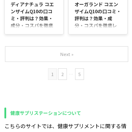
イプの商品です。 1日2粒で
肝臓の代謝やエネルギー産生
ディアナチュラ コエ
オーガランド コエン
いのか分からない」と感じる
事だけで十分な納豆菌由来成
摂取でき、納豆を毎日食べる
を意識したサプリは、短期間
ンザイムQ10の口コ
ザイムQ10の口コミ・
人は少なくありません。 特に
分を安定し ...
のが難しい人でもサプリで補
で結果を求めるよりも、日々
肝臓の代謝やエネルギー産生
ミ・評判は？効果・
評判は？効果・成
...
の生活習慣とあわせて無理な
を意識したサプリは、短期間
成分・コスパを徹底
分・コスパを徹底レ
く続けられるかどうかが重要
で結果を求めるよりも、日々
レビュー｜肝臓サポ
ビュー｜肝臓サポー
です。 ネイチャーメイド コ
の生活習慣とあわせて無理な
エンザイムQ10は、信頼でき
ートサプリ
トサプリ
く続けられるかどうかが重要
る国内メーカーである大塚製
です。 小林製薬の栄養補助食
はじめに コエンザイムQ10サ
はじめに コエンザイムQ10サ
薬のブランド商品で、初めて
品 コエンザイムQ10 α-リポ
プリは種類が多く、ランキン
プリは種類が多く、ランキン
Next »
コエンザイムQ10を取り入れ
酸L-カルニチンは、コエンザ
グを見ても「どれを選べばい
グを見ても「どれを選べばい
る人でも選びやすいサプリメ
イムQ10に加えてα-リポ酸や
いのか分からない」と感じる
いのか分からない」と感じる
ントです。 1日2粒で摂取で
L-カルニチンをまとめて摂取
人は少なくありません。 特に
人は少なくありません。 特に
き、他のサプリメントとも併
1
2
…
5
できる複合タイプのサプリメ
肝臓の代謝やエネルギー産生
肝臓機能やエネルギー代謝を
用しやすく、日々のコンディ
ントです。 1日2粒で摂取で
を意識したサプリは、短期間
意識したサプリは、短期間で
シ ...
き、忙しい日常でも習慣化し
で結果を求めるよりも、日々
結果を求めるものではなく、
やすい設計になって ...
の生活習慣とあわせて無理な
日々の生活習慣とあわせて無
く続けられるかどうかが重要
理なく続けられるかどうかが
です。 ディアナチュラ コエ
重要になります。 オーガラン
健康サプリステーションについて
ンザイムQ10は、肝臓の代謝
ド コエンザイムQ10は、コエ
サポートや体のベースケアと
ンザイムQ10をシンプルに取
して取り入れやすいサプリメ
り入れたい人向けに設計され
こちらのサイトでは、健康サプリメントに関する情
ントです。 1日2粒で摂取で
たサプリメントです。 1日1