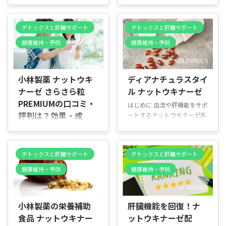
レビュー｜肝臓サポ
｜肝臓サポートサプ
ートサプリ
リ
はじめに 血流や肝機能をサポ
はじめに 血流や肝機能をサポ
デトックスと肝臓サポート
デトックスと肝臓サポート
ートするナットウキナーゼ系
ートするナットウキナーゼ系
健康維持・予防
健康維持・予防
サプリは種類が多く、ランキ
サプリは種類が多く、ランキ
ングを見ても「どれを選べば
ングを見ても「どれを選べば
2026/3/5
2026/3/5
いいのか分からない」と感じ
いいのか分からない」と感じ
る人は少なくありません。 特
る人は少なくありません。 特
小林製薬 ナットウキ
ディアナチュラスタイ
に肝機能や血流の健康を意識
に肝機能や血流の健康を意識
ナーゼ さらさら粒
ル ナットウキナーゼ
する場合、毎日の生活習慣と
する場合、毎日の生活習慣と
PREMIUMの口コミ・
はじめに 血流や肝機能をサポ
あわせて無理なく続けられる
あわせて無理なく続けられる
評判は？効果・成
ートするナットウキナーゼ系
かどうかが重要です。 ファン
かどうかが重要です。 DHC
サプリは種類が多く、ランキ
分・コスパを徹底レ
ケル さらさら納豆キナーゼ
ナットウキナーゼは、納豆菌
ングを見ても「どれを選べば
は、納豆菌培養エキス末を中
培養エキス末を中心に、たま
ビュー｜肝臓サポー
いいのか分からない」と感じ
心に、活性大豆サポニンB型
ねぎ外皮エキス末（ケルセチ
トサプリ
デトックスと肝臓サポート
デトックスと肝臓サポート
る人は少なくありません。 特
やDHA含有精製魚油も配合し
ン）、DHA、EPAを配合した
はじめに 血流や肝機能をサポ
に肝機能を意識したナットウ
た複合タイプのサプリメント
複合タイプのサプリメントで
健康維持・予防
健康維持・予防
ートするナットウキナーゼ系
キナーゼサプリは、毎日の生
です。 1日2粒で摂取でき、納
す。 1日6粒で摂取でき、納豆
サプリは種類が多く、ランキ
活習慣とあわせて無理なく続
2026/3/9
2026/3/6
豆を毎日食べるのが難しい人
を毎日食べるのが難しい人で
ングを見ても「どれを選べば
けられるかどうかが重要で
でも、サプリで手軽に補給で
も手軽に補給できる設計にな
小林製薬の栄養補助
肝臓機能を回復！ナ
いいのか分からない」と感じ
す。 ディアナチュラスタイル
きる設計になっています。 肝
っています。 肝機能や血流 ...
る人は少なくありません。 特
ナットウキナーゼは、ナット
食品 ナットウキナー
ットウキナーゼ配
機 ...
に肝機能や血流の健康を意識
ウキナーゼ含有納豆菌培養エ