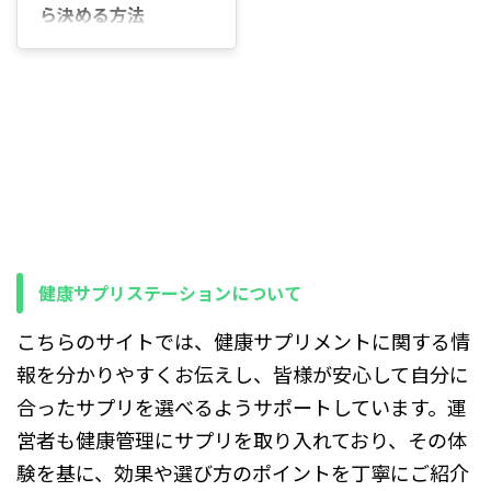
ら決める方法
はじめに 「運動しているな
ら、ビタミンB群のサプリは
飲んだほうがいいの？」「ジ
ムに通っているけど、足りて
いるのか分からない…」そん
なふうに迷っていませんか。
運動をしているからといっ
て、全員がビタミンB群サプ
リを取り入れる必要があるわ
けではありません。大切なの
は、週に何回、どれくらいの
時間体を動かしているのか、
健康サプリステーションについて
そして毎日の食事でどんなも
のを食べているのかという具
こちらのサイトでは、健康サプリメントに関する情
体的な生活の中身です。 たと
報を分かりやすくお伝えし、皆様が安心して自分に
えば、週に1〜2回、30分ほ
どのウォーキングや軽いヨガ
合ったサプリを選べるようサポートしています。運
をしていて、主食・主菜・副
営者も健康管理にサプリを取り入れており、その体
菜がそろった食事を1日3回き
ちんと食べ ...
験を基に、効果や選び方のポイントを丁寧にご紹介