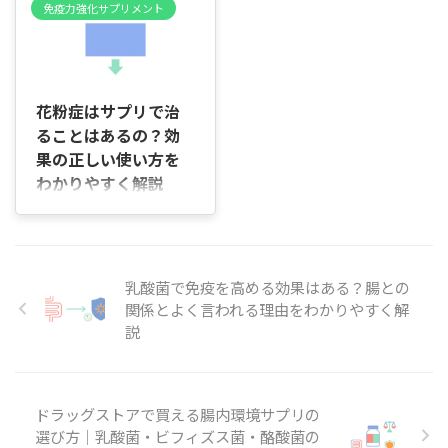
DHCマルチビタミンは「食事
入前に判断するために必要な
方、薬以外の対策を知りたい
免疫力強化サプリメント
をお伝えします。ランキング
の偏りを手軽に整えたい人」
情報だけを、できるだけシン
方、乳酸菌を日常生活に取り
は便利な目安ですが、サイト
には選ぶ価値があり、すでに
プルにまとめました。 読み終
入れたい方を想定しています
ごとに基準が異なります。ま
栄養管理ができている人は無
わる ...
...
2026/5/4
ずは違いを理解して、自分に
理に選ぶ必要はありません。
合った選び方につなげてくだ
毎日の食事で不足しやすい複
花粉症はサプリで治
さい。 ランキングによく見ら
数のビタミンをまとめて補え
ることはあるの？効
れる共通点 多くのランキング
る点が強みであり、逆に目的
で上位に入るのは、乳酸菌・
果の正しい使い方を
が明確な人ほど単品サプリの
ビフィズス菌・酪酸菌などを
わかりやすく解説
ほうが合います。 忙しい生活
複合配合した“腸活サプ
が続くと、ビタミンB群やビ
はじめに 「花粉症ってサプリ
リ”や、整腸作用をうたう医
タミンCなどの水溶性ビタミ
で治るの？」「飲み続ければ
薬部外品です。選ぶときは
ンは意識しないうちに不足し
薬なしでも大丈夫？」 と迷っ
「菌の種類と含有数」「形状
がちです。 DHCマルチビタミ
ていませんか。 口コミを見て
（錠剤・カプセル・粉末）」
ンは、こうした不足を前提
乳酸菌で免疫を高める効果はある？腸との
も判断がつかず、「本当に意
「価格」「目的（便通改善・
に、1粒で基本的なビタミン
関係とよく言われる理由をわかりやすく解
味があるのかな」と感じるこ
免疫サポートなど ...
を一通り補える設計になって
説
ともありますよね。 実は、花
います。 そのため「何を
粉症サプリは“治すもの”では
選べば ...
なく、体の状態を整えるため
に使うものです。 この記事で
は、サプリでできること・で
ドラッグストアで買える腸内環境サプリの
きないことを分けながら、無
選び方｜乳酸菌・ビフィズス菌・酪酸菌の