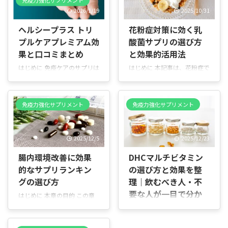
2026/1/19
2025/10/31
ヘルシープラス トリ
花粉症対策に効く乳
プルケアプレミアム効
酸菌サプリの選び方
果と口コミまとめ
と効果的活用法
はじめに 免疫ケアのサプリは
はじめに 本記事は、花粉症で
数が多く、ランキングを見て
つらい思いをしている方へ向
も結局どれを選べばいいのか
けて、乳酸菌サプリがどのよ
分からないと感じる人は少な
うに役立つかをわかりやすく
免疫力強化サプリメント
免疫力強化サプリメント
くありません。 とくに毎日飲
伝えることを目的としていま
み続けるものだからこそ、効
す。腸内環境を整えたり免疫
果だけでなく、続けやすさ・
の働きを調整したりすること
2025/12/5
2025/12/23
コスパ・実感できるポイント
で、症状の緩和が期待される
は事前に知っておきたいとこ
乳酸菌について、基礎から実
腸内環境改善に効果
DHCマルチビタミン
ろです。 この記事では、ラン
践まで丁寧に解説します。 こ
的なサプリランキン
の選び方と効果を整
キングで紹介したヘルシープ
の記事で分かること 乳酸菌と
ラス トリプルケアプレミアム
花粉症の関係の基本 効果が期
グの選び方
理｜飲むべき人・不
について、実際に試した視点
待される乳酸菌の種類 おすす
要な人が一目で分か
はじめに 本章の目的 この章
から選んで後悔しないサプリ
めのサプリや選び方、飲み方
る判断基準
では、腸内環境を意識したサ
かどうかを整理しています。
効果の現れ方と注意点 読者の
プリメントのランキングを読
はじめに 結論から言うと、
難しい専門用語は使わず、購
想定 鼻水や目のかゆみで悩む
む前に押さえておきたい基本