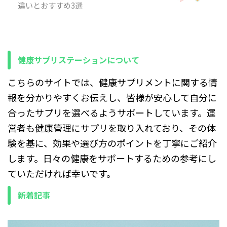
理なく取り入れる考え方をや
違いとおすすめ3選
さしく整理していきます。順
を追って確認していきましょ
う。 サプリで花粉症は治る？
「サプリを飲めば花粉症は治
るのか」と気になる人も多い
健康サプリステーションについて
ですが、まず前提として整理
...
こちらのサイトでは、健康サプリメントに関する情
報を分かりやすくお伝えし、皆様が安心して自分に
合ったサプリを選べるようサポートしています。運
営者も健康管理にサプリを取り入れており、その体
験を基に、効果や選び方のポイントを丁寧にご紹介
します。日々の健康をサポートするための参考にし
ていただければ幸いです。
新着記事