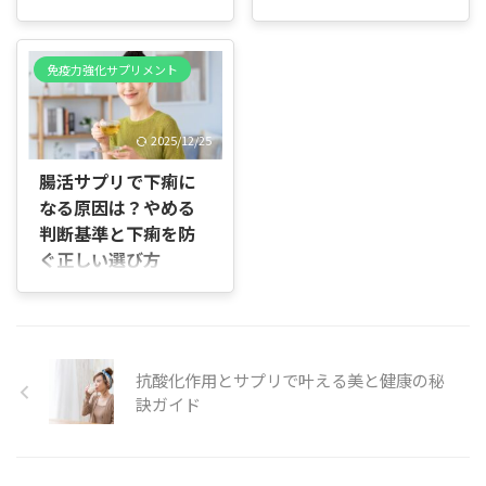
め
ズマ乳酸菌は免疫を整える素
きるか 青汁の基本的な成分と
すこと - サプリの選び方と安
材として注目を集めていま
乳酸菌が免疫に与える影響と
日常でのメリット 両者を組み
全な使い方を知っていただく
す。本記事では、プラズマ乳
は 腸内環境と免疫の関係 私
合わせた免疫ケア飲料の特徴
こと こんな方におすすめ - 健
免疫力強化サプリメント
酸菌が免疫にどう働くのか、
たちの免疫システムの多くは
と選び方 想定読者と読み方の
康的に体重を管理したい方 -
科学的な根拠や日常での摂り
腸に存在しています。腸内に
ポイント 免疫について詳しく
サプリ選びで迷って ...
方、代表的な商品、実際の口
は数百種類の細菌が共生して
な ...
2025/12/25
コミや注意点まで、わかりや
おり、この腸内細菌のバラン
すく丁寧に解説します。 初め
スが免疫の働きに大きく関わ
腸活サプリで下痢に
て読む方へ プラズマ乳酸菌は
ります。 乳酸菌は腸内で善玉
なる原因は？やめる
免疫の司令塔と呼ばれるプラ
菌として働き、腸管上皮細胞
ズマサイトイド樹状細胞
判断基準と下痢を防
や免疫細胞と接触すること
（pDC）に働きかけ、免疫細
ぐ正しい選び方
で、免疫の働きを整える効果
胞全体を活性化すると言われ
があるとされています。 乳酸
はじめに 結論から言うと、腸
ます。専門用語は必要最小限
菌を摂取することで、腸内環
活サプリで下痢が出た場合は
にして、具体例を交えながら
境が整い、免疫細胞が適切に
「いったん中止すべきケー
説明しますので、初めての方
反応できる状態を作ることが
ス」と「量や種類を調整して
でも理解しやすい構成です。
できます。 例えば、風邪やイ
続けていいケース」がはっき
抗酸化作用とサプリで叶える美と健康の秘
記事の構成と読み方 本記事は
ンフルエンザなどの感染症に
り分かれます。 腹痛を伴う水
訣ガイド
次の順で進 ...
対して体を守る力が向上する
様便が続くなら中止が正解
ことや、アレルギー症状の緩
で、軽い軟便や一時的な下痢
和が報告さ ...
であれば、菌の種類や摂取量
を見直すことで改善できま