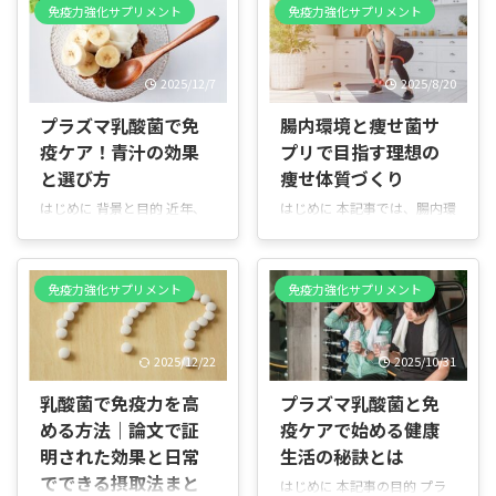
免疫力強化サプリメント
免疫力強化サプリメント
2025/12/7
2025/8/20
プラズマ乳酸菌で免
腸内環境と痩せ菌サ
疫ケア！青汁の効果
プリで目指す理想の
と選び方
痩せ体質づくり
はじめに 背景と目的 近年、
はじめに 本記事では、腸内環
生活リズムの乱れや季節の変
境を整えることで痩せやすく
わり目で「免疫を整えたい」
なるとされる「痩せ菌（やせ
と感じる方が増えています。
きん）」について、わかりや
免疫力強化サプリメント
免疫力強化サプリメント
本記事は、プラズマ乳酸菌を
すく解説します。痩せ菌の定
含む免疫ケア向けの青汁や類
義、腸内環境との関係、痩せ
似ドリンクについて、特徴や
菌を増やすための食事や生活
2025/12/22
2025/10/31
期待できる効果、選び方まで
習慣、痩せ菌系サプリの選び
やさしく解説します。専門的
方と主要成分、利用時の注意
乳酸菌で免疫力を高
プラズマ乳酸菌と免
な話はなるべく噛み砕いて説
点までを網羅します。 この記
める方法｜論文で証
疫ケアで始める健康
明しますので、初めての方も
事の目的 - 「痩せ菌とは何
安心して読めます。 本記事で
か」を正しく理解していただ
明された効果と日常
生活の秘訣とは
分かること プラズマ乳酸菌と
くこと - 日常で実践できる食
でできる摂取法まと
はじめに 本記事の目的 プラ
は何か、どんな働きが期待で
事や生活習慣のポイントを示