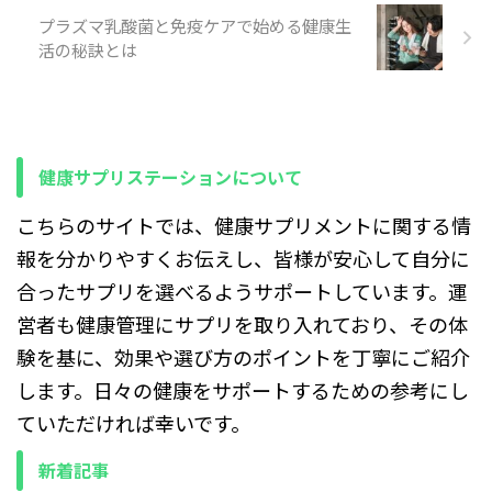
す。 腸活サプリは腸内環境を
プラズマ乳酸菌と免疫ケアで始める健康生
整える目的で選ばれますが、
活の秘訣とは
腸が敏感な状態だと刺激が強
く出やすく、合わない菌や過
剰な摂取が下痢につながりま
す。 特に、菌数が多すぎるサ
プリや、自分の腸に合わない
菌種を選ぶと、腸が急に動き
健康サプリステーションについて
すぎて便がゆるくなります。
一方で、症状 ...
こちらのサイトでは、健康サプリメントに関する情
報を分かりやすくお伝えし、皆様が安心して自分に
合ったサプリを選べるようサポートしています。運
営者も健康管理にサプリを取り入れており、その体
験を基に、効果や選び方のポイントを丁寧にご紹介
します。日々の健康をサポートするための参考にし
ていただければ幸いです。
新着記事