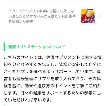
ないのか」 ...
お伝えします。 読んでいただ
きたい方 腸の調子を改善した
ビタミンCサプリは本当に必要？失敗しな
い方 サプリ選びで迷っている
方 日々の健康維持を目指す方
い選び方と続かない人が見落とす判断基準
どの世代の方にも役立つ内容
を結論から解説
を心がけています。 本記事の
構成と読み方 以下の7章で構
成します。 1. はじめに（本
章） 2. 腸内フローラとサプ
リメントの基礎知識 ...
健康サプリステーションについて
こちらのサイトでは、健康サプリメントに関する情
報を分かりやすくお伝えし、皆様が安心して自分に
合ったサプリを選べるようサポートしています。運
営者も健康管理にサプリを取り入れており、その体
験を基に、効果や選び方のポイントを丁寧にご紹介
します。日々の健康をサポートするための参考にし
ていただければ幸いです。