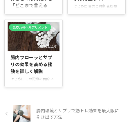
提供します。 腸と肌のつなが
ています。具体例として、免
「どこまで言える
はじめに 目的と対象 花粉症
り 腸は栄養を吸収し、免疫を
疫細胞からのシグナル伝達を
か」を解説
の季節になると、目や鼻の不
調整する重要な臓器です。腸
助ける働きや、腸のバランス
快感だけでなく肌の赤みやか
はじめに 「免疫活性乳酸菌っ
内のバランスが崩れると、肌
を保つことにより感染防御を
ゆみ、乾燥などの肌荒れに悩
て、本当に効果があるの？」
の赤みやニキビ、乾燥などの
助ける役割が報告されていま
免疫力強化サプリメント
む方が増えます。本記事は、
と感じたことはありません
トラブルが出やすくなりま
す。 本調査の範囲と構成 本
そんな花粉症による肌荒れに
か。 「よく見かけるけど、ど
す。例えば、発酵食品や食物
報告では、免疫活性化のメカ
悩む方、サプリメントの導入
の菌でも同じなのか分からな
繊維を取ると ...
...
2025/11/7
を検討している方、スキンケ
い」「“免疫にいい”と書いて
アを見直したい方を対象にし
あっても、どこまで信じてい
腸内フローラとサプ
ています。 この記事で分かる
いのか迷う」「選ぶときの基
リの効果を高める秘
こと 花粉症で肌が荒れる仕組
準がはっきりしない」 このよ
みと特徴 肌荒れ対策に効果が
訣を詳しく解説
うに、気になりつつも判断が
期待できるサプリの成分とそ
つかず、そのままになってい
はじめに この記事の目的 本
の働き 自分に合ったサプリの
る方も多いと思います。実
記事は、腸内フローラを整え
選び方と使い方のポイント 実
は、免疫に関する研究は乳酸
るためのサプリメントについ
際の利用者の声や、スキンケ
菌全体で同じではなく、「ど
て、やさしく丁寧に解説する
ア・生活習慣との併用法 安全
の菌株か」によって結果が大
ことを目的としています。難
に使うための注意点と医師へ
きく変わります。 この記事で
しい専門用語は避け、具体例
腸内環境とサプリで筋トレ効果を最大限に
の相談タイミング 読み方のポ
は、菌株ごとの研究結果をも
を交えてわかりやすく説明し
引き出す方法
...
とに、「どこまで期待できる
ます。普段の食事や生活に取
のか」「どこからは言い切れ
り入れやすい実践的な情報を