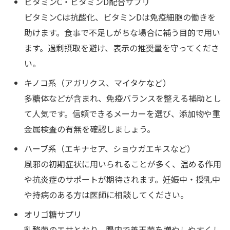
ビタミンC・ビタミンD配合サプリ
ビタミンCは抗酸化、ビタミンDは免疫細胞の働きを
助けます。食事で不足しがちな場合に補う目的で用い
ます。過剰摂取を避け、表示の推奨量を守ってくださ
い。
キノコ系（アガリクス、マイタケなど）
多糖体などが含まれ、免疫バランスを整える補助とし
て人気です。信頼できるメーカーを選び、添加物や重
金属検査の有無を確認しましょう。
ハーブ系（エキナセア、ショウガエキスなど）
風邪の初期症状に用いられることが多く、温める作用
や抗炎症のサポートが期待されます。妊娠中・授乳中
や持病のある方は医師に相談してください。
オリゴ糖サプリ
乳酸菌のエサとなり、腸内で善玉菌を増やしやすくし