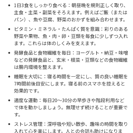
1日3食をしっかり食べる：朝昼晩を規則正しく取り、
主食・主菜・副菜をそろえます。例えばご飯（または
パン）、魚や豆腐、野菜のおかずを組み合わせます。
ビタミン・ミネラル・たんぱく質を意識：彩りのある
野菜や果物、魚・肉・卵・豆類を毎食に少しずつ入れ
ます。これらは体のしくみを支えます。
発酵食品と食物繊維を毎日：ヨーグルト・納豆・味噌
などの発酵食品と、玄米・根菜・豆類などの食物繊維
は腸内環境を整えます。
睡眠を大切に：寝る時間を一定にし、質の良い睡眠を
7時間前後目安にします。寝る前のスマホを控えると
効果的です。
適度な運動：毎日20〜30分の早歩きや階段利用など
で体を動かしましょう。無理せず続けることが重要で
す。
ストレス管理：深呼吸や短い散歩、趣味の時間を取り
入れて心を楽にします。人との会話も助けになりま