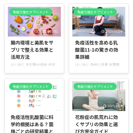
免疫力強化サプリメント
免疫力強化サプリメント
2025/10/31
2025/11/29
腸内環境と美肌をサ
免疫活性を高める乳
プリで整える効果と
酸菌11-1の驚きの効
活用方法
果詳細
はじめに 本記事の目的 本記
はじめに 目的と背景 本調査
事は、美肌を目指す方に向け
は、乳酸菌11-1株がどのよう
て「腸内環境と肌の関係」を
にして免疫を活性化し、健康
わかりやすく伝えます。普段
に寄与するかを分かりやすく
免疫力強化サプリメント
免疫力強化サプリメント
のスキンケアだけでなく、腸
まとめたものです。臨床・基
の状態を整えることが肌トラ
礎研究の知見を整理し、日常
ブルの予防・改善につながる
生活での活用につなげること
2026/5/2
2025/11/3
理由を、具体例とやさしい言
を目指しています。 乳酸菌
葉で説明します。腸活サプリ
11-1とは 乳酸菌11-1は腸内
免疫活性乳酸菌に科
花粉症の肌荒れに効
の効果や選び方、おすすめ商
で働く善玉菌の一つで、免疫
学的根拠はある？菌
くサプリの効果と選
品も紹介し、内側からのケア
細胞を刺激したり腸内環境を
を日常に取り入れるヒントを
整えたりする可能性が示され
株ごとの研究結果と
び方完全ガイド