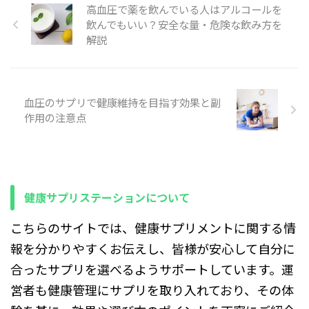
毎日続けやすい設計へと移行
などを組み合わせ、血流や血
高血圧で薬を飲んでいる人はアルコールを
すのか、期待できる効果や代
しています。 その結果、店頭
圧を意識した設計になってい
表的な成分、正しい飲み方や
飲んでもいい？安全な量・危険な飲み方を
や通販からアミールSは姿を
る点が特徴です。 1日2粒の
注意点まで、日常ですぐ役立
解説
消し、 ...
ソフトカプセルで摂取できる
つ情報を分かりやすくまとめ
ため、忙 ...
ました。 糖質カットサプリと
は 簡単に言えば、食事でとる
糖質（ごはんやパン、麺な
血圧のサプリで健康維持を目指す効果と副
ど）の吸収を抑えたり、血糖
作用の注意点
値の上昇を穏やかにするため
のサプリメントです。例え
ば、外食で炭水化物を多く食
べたときにサプリを併用する
ことで、体重管理や血糖値コ
ントロールのサポートになり
健康サプリステーションについて
ます。脂質の吸 ...
こちらのサイトでは、健康サプリメントに関する情
報を分かりやすくお伝えし、皆様が安心して自分に
合ったサプリを選べるようサポートしています。運
営者も健康管理にサプリを取り入れており、その体