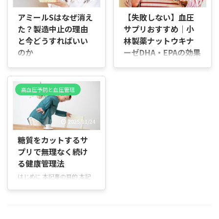
だき、実践しやすい情報をお
身近な症状に焦点を当て、原
アミールSはなぜ消え
【失敗しない】血圧
伝えします。 どなた向けか
因や対策、受診の目安をお伝
た？製造中止の理由
サプリおすすめ｜小
更年期に入り髪の変化を感じ
えします。 読んでほしい方
ている方 生活習慣の見直しや
更年期の不調が気になる方 め
と今どうすればいい
林製薬ナットウキナ
栄養でケアしたい方 サプリメ
まいや疲れが続く方 家族の健
のか
ーゼDHA・EPAの効果
ントの選び方を知りたい方 本
康を心配する方 本記事で扱う
と選び方を徹底解説
はじめに 結論から言うと、ア
記事で分かること 第2章以降
内容 更年期と血圧の関係 低
ミールSは品質や効果の問題
はじめに 血圧の数値が気にな
で、髪トラブルの原因、必要
血圧が現れることはあるのか
で消えたのではなく、後継商
り始めると、市販で買えるサ
な栄養素、女性ホルモンに働
主な症状と判断ポイント 似た
高血圧予防と血圧管理
品の投入により役割を終えた
プリの種類が多く「どれを選
きかける成分、実際に選ばれ
症状を起こす病気 日常ででき
ため、今から探すより現行品
べばいいのか分からない」と
ているサプリ、選び方のポイ
る対策と受診の目安 お願 ...
に切り替えるのが正解です。
感じる人も少なくありませ
ント ...
2025/11/24
現在は味や飲みやすさを改善
ん。 特に血圧を下げることを
したアミールシリーズが継続
目的としたサプリは、配合成
糖質をカットするサ
販売されており、健康管理を
分や含有量、摂取量、続けや
プリで無理なく続け
続けるならそちらを選ぶべき
すさが商品ごとに異なるた
る健康管理法
です。 アミールSは血圧対策
め、自分の生活スタイルや目
飲料として一定の支持を集め
的に合ったものを選ぶことが
はじめに 本記事の目的 本記
ていましたが、ラインナップ
重要です。 小林製薬 ナット
事は「糖質カットサプリ」に
刷新の流れの中で販売が終了
ウキナーゼDHA・EPAは、ナ
ついてやさしく丁寧に解説す
しました。 メーカーは同じ機
ットウキナーゼを中心に、イ
る入門ガイドです。糖質カッ
能性関与成分を活かしつつ、
ワシペプチドや杜仲葉エキス
トサプリがどんな役割を果た