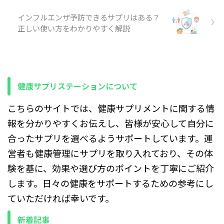
で、足りない場合も摂りすぎ
インフルエンザ予防できるサプリはある？
た場合も体調トラブルにつな
がりやすい特徴があります。
正しい使い方をわかりやすく解説
だからこそ「効きそう」「体
に良さそう」という印象だけ
で選ぶのではなく、まず自分
の食事や生活で本当に不足し
ているかを見極め、そのうえ
健康サプリステーションについて
で必要性を判断する姿勢が欠
かせません。 セレンとは結局
こちらのサイトでは、健康サプリメントに関する情
何？まず押さえるべき定義と
役割 そ ...
報を分かりやすくお伝えし、皆様が安心して自分に
合ったサプリを選べるようサポートしています。運
営者も健康管理にサプリを取り入れており、その体
験を基に、効果や選び方のポイントを丁寧にご紹介
します。日々の健康をサポートするための参考にし
ていただければ幸いです。
新着記事