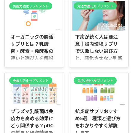
免疫力強化サプリメント
免疫力強化サプリメント
2026/7/3
2025/12/26
オーガニックの腸活
下痢が続く人は要注
サプリとは？乳酸
意｜腸内環境サプリ
菌・酵素・発酵系の
で失敗しない選び方
違いと選び方を解説
と、悪化させない判断
基準
はじめに 「オーガニックの腸
活サプリって、普通のサプリ
はじめに 結論から言うと、下
と何が違うの？」と感じたこ
痢が続いている状態で腸内環
免疫力強化サプリメント
免疫力強化サプリメント
とはありませんか。 乳酸菌・
境サプリを選ぶなら、「腸を
酵素・発酵系など種類が多
刺激しないタイプ」を基準に
く、どれを選べばいいのか迷
選ぶのが正解です。便秘向け
2026/5/2
2026/7/1
ってしまいますよね。体にや
や腸を強く動かすサプリを選
さしそうという安心感はあっ
ぶと、下痢は改善せず、むし
プラズマ乳酸菌は免
抗炎症サプリおすす
ても、具体的な違いまでは分
ろ長引きやすくなります。 下
疫力を高める効果に
め5選｜種類と選び方
かりにくいものです。 実際に
痢が起きているときの腸は、
どう関係する？pDC
をわかりやすく解説
は、腸活サプリは働きごとに
すでに過剰に動き、バリア機
役割が分かれており、目的に
の働きと研究結果を
します
能も弱っています。この状態