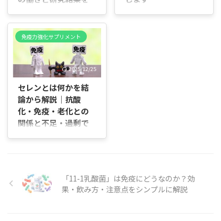
合わないものを選ぶと変化を
で合わない乳酸菌や食物繊維
解説
はじめに 「抗炎症サプリって
感じにくくなることもありま
を入れると、腸はさらに刺激
本当に意味あるの？」「種類
はじめに 「プラズマ乳酸菌っ
す。 この記事では、オーガニ
され、水分を吸収できずに軟
が多すぎて、どれを選べばい
て免疫にいいと聞くけど、実
ック腸活サプリの基本と、乳
免疫力強化サプリメント
便や水様便が続きます。一方
いのか分からない」と迷って
際に体の中で何が起きている
酸菌・酵素・発酵系それぞれ
で、腸内の環境を静かに立て
いませんか。 たとえば、関節
の？」と感じたことはありま
の違いを整理しながら、自分
直す設計のサプリを選べば、
の違和感や肌の赤みが気にな
せんか。 「pDCという細胞が
に合った選び方を分かりやす
腸の動きは徐々に落ち着き、
2025/12/25
って調べてみたものの、成分
関係しているらしいけど、よ
くお伝えし ...
便の形も安定していきます。
名が並んでいて違いが分から
く分からない」「ヨーグルト
セレンとは何かを結
重要なのは ...
ず、結局どれも同じに見えて
や飲料で見かけるけど、本当
論から解説｜抗酸
しまうこともあるはずです。
に続ける意味があるのか判断
化・免疫・老化との
抗炎症サプリは名前だけで選
できない」など、気になりつ
べるものではなく、成分ごと
関係と不足・過剰で
つもイメージが持てずに迷っ
に働きや向いている状態がは
てしまう方も多いですよね。
失敗しない判断基準
っきり分かれています。 この
プラズマ乳酸菌は体に良さそ
はじめに 結論から言うと、セ
記事では、代表的な種類の違
うという印象はありますが、
レンは食事で自然に摂れてい
いと選び方の基準を整理し、
「どこまで期待していいの
る人は追加不要で、不足や過
自分に合うサプリを迷わず判
か」が分からないままだと、
「11-1乳酸菌」は免疫にどうなのか？効
剰のリスクが見えないままサ
断できる状態まで具体的に解
続けるかどうかの判断もしに
プリに頼るのが最も避けるべ
果・飲み方・注意点をシンプルに解説
説していきます。順を追っ
くくなります。 この記事で
き判断です。 セレンは抗酸化
て、一つず ...
は、プラズマ乳酸菌が免疫に
や免疫に関わる必須ミネラル
どう関わる ...
ですが、必要量はごくわずか