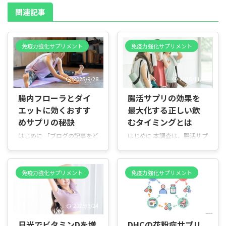
関連記事
免疫力強化サプリメント
免疫力強化サプリメント
2025/9/28
2025/11/29
腸内フローラとダイ
腸活サプリの効果を
エットに効くおすす
最大化する正しい飲
めサプリの秘訣
むタイミングとは
はじめに 「ブログの記事をど
はじめに 本調査は、腸活サプ
う書けばいいかわからない」
リメントの効果を高めるため
「記事がうまくまとまらな
の「飲むタイミング」と関連
い……」というような疑問・
する注意点をわかりやすくま
免疫力強化サプリメント
免疫力強化サプリメント
悩みをもっていませんか？今
とめたものです。 腸活サプリ
回はそれに近い形で、腸内フ
は種類や成分により働き方が
ローラ（腸内細菌叢）を整え
異なりますが、一般的には
2025/9/24
2026/7/3
ることで期待できるダイエッ
「食後30分以内」に摂ること
ト効果と、そのために役立つ
で効果を発揮しやすいとされ
日光でビタミンDを増
DHCの花粉症サプリ