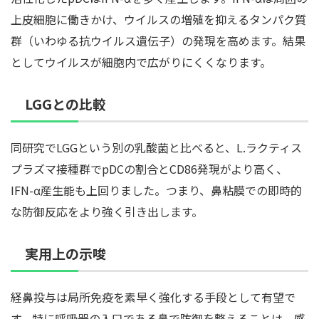
上皮細胞に働きかけ、ウイルスの増殖を抑えるタンパク質
群（いわゆる抗ウイルス遺伝子）の発現を高めます。結果
としてウイルスが細胞内で広がりにくくなります。
LGGとの比較
同研究でLGGという別の乳酸菌と比べると、L.ラクティス
プラズマ接種群でpDCの割合とCD86発現がより高く、
IFN-α産生能も上回りました。つまり、鼻粘膜での即時的
な防御反応をより強く引き出します。
実用上の示唆
経鼻投与は局所免疫を素早く強化する手段として有望で
す。特に呼吸器の入口である鼻で防御を整えることは、感