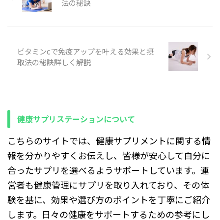
法の秘訣
摂取法 ...
の違い」で選ぶのが基本 DHC
に頼りたくない方、日常的に
の花粉症サプリは、どれも似
取り入れたい方に役立つ内容
ている ...
です。 誰に向けた記事か ・
軽度〜中等度の花粉症で症状
を和らげたい方 ・サプリを使
ビタミンcで免疫アップを叶える効果と摂
って生活の質を上げたい方 ・
取法の秘訣詳しく解説
成分や安全性を知って賢く選
びたい方 記事の使い方 第2章
でサプリが注目される理由、
第3章で有効成分を具体例と
ともに紹介します。第4章で
選び方と注意点を確認し、第
健康サプリステーションについて
5 ...
こちらのサイトでは、健康サプリメントに関する情
報を分かりやすくお伝えし、皆様が安心して自分に
合ったサプリを選べるようサポートしています。運
営者も健康管理にサプリを取り入れており、その体
験を基に、効果や選び方のポイントを丁寧にご紹介
します。日々の健康をサポートするための参考にし