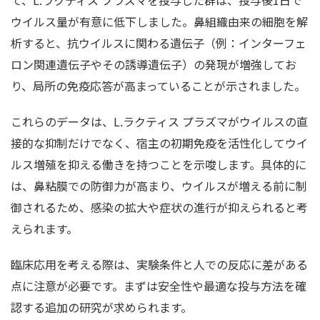
て、L.ラクティス プラズマを投与した群は、投与後1日で
ウイルス量が有意に低下しました。鼻組織由来の細胞を解
析すると、抗ウイルスに関わる遺伝子（例：インターフェ
ロン関連遺伝子やその誘導遺伝子）の発現が増強してお
り、局所の免疫応答が高まっていることが示されました。
これらのデータは、L.ラクティス プラズマがウイルスの直
接的な抑制だけでなく、宿主の初期免疫を活性化してウイ
ルス増殖を抑える働きを持つことを示唆します。具体的に
は、鼻粘膜での防御力が高まり、ウイルスが増える前に制
御されるため、感染の拡大や症状の進行が抑えられると考
えられます。
臨床応用を考える際は、実験条件と人での反応に差がある
点に注意が必要です。まずは安全性や最適な投与方法を確
認する追加の研究が求められます。