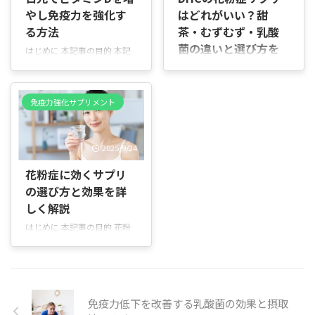
サプリについて、やさしく丁
ています。本章では調査の目
やし免疫力を強化す
はどれがいい？甜
寧に解説します。 本記事の目
的と、この先の章で扱う内容
的 本記事では、腸内環境の改
の全体像を示します。 主な目
る方法
茶・むずむず・乳酸
善が体重管理にどう関わるか
的 - 腸内環境に良いとされる
菌の違いと選び方を
はじめに 本記事の目的 本記
をわかりやすく説明します。
サプリの最適な摂取タイミン
解説
事は、日光浴によるビタミン
最新研究のポイントを噛み砕
グを整理する。 - 朝・昼・夜
D生成が免疫にどう影響する
はじめに 「DHCの花粉症サプ
き、代表的なサプリ成分や選
それぞれの摂取パターンと、
かを、科学的な視点でわかり
リって、甜茶・むずむず・乳
び方、実際に使うときの注意
その利点・注意点を比較す
免疫力強化サプリメント
やすく解説します。専門用語
酸菌のどれを選べばいい
点までを一通りお伝えしま
る。 - 飲み物の温度や毎日同
は最小限にとどめ、具体的な
の？」と迷っていませんか。
す。専門用語は必要最低限に
じ時間に摂る重要性、胃酸の
例や日常でできる工夫を紹介
名前は似ていても、それぞれ
とどめ、具体例 ...
...
2025/9/24
します。 誰に向けて 普段か
働き方や向いている症状は少
ら屋内で過ごすことが多い
しずつ違います。商品ページ
花粉症に効くサプリ
方、健康維持に関心がある
を見比べても違いが分かりに
の選び方と効果を詳
方、ビタミンDについて正し
くく、なんとなく選んでしま
い情報を知りたい方に向けた
しく解説
うこともありますよね。 この
内容です。 この記事でわかる
記事では、3つの特徴を整理
はじめに 本記事の目的 花粉
こと ビタミンDが免疫に果た
しながら、自分の症状に合う
症でつらい思いをしていませ
す重要な役割 日光浴によるビ
選び方を順を追って説明して
んか？本記事は2025年最新
タミンD生成のしくみと効率
いきます。読んだあとに「こ
の情報をもとに、花粉症の症
的な方法 ビタミンD不足がも
れなら選べる」と思える状態
状緩和に期待できるサプリメ
たらすリスクと症状のサイン
を目指していきましょう。
ントとその選び方、注意点を
免疫力低下を改善する乳酸菌の効果と摂取
食事・サプリで補う具体的な
DHCの花粉症サプリは「成分
わかりやすく解説します。薬