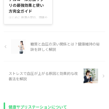
根拠をもとに丁寧に説明しま
きず、医療機関での再測定と
リの最強効果と使い
す。専門用語はなるべく抑
確認が欠かせません。 放置せ
方完全ガイド
え、具体例を交えてお伝えし
ず一度受診しておくことで、
ます。 誰に向けた内容か 日
不要な不安も将来のリスクも
はじめに 飲酒の翌日、頭痛や
頃のストレスが健康に与える
確実に減らせます。 健康診断
吐き気、だるさでつらい経験
影響を知りたい方 血圧が気に
の血圧は、緊張や測定環境の
は多いと思います。本記事
なるが、専門的な話は分かり
影響を受けやすく、普段は問
は、アルコールの分解を助
にくいと感じる方 予防や改善
題がなくても高めに出ること
け、二日酔いや悪酔いを和ら
の方法を知りたい方 この記事
があります。 一方で、本当に
げる効果が期待されるサプリ
糖質と血圧の深い関係とは？健康維持の秘
で学べること ストレスと血圧
血圧が高い状態が続いている
メントについて、分かりやす
訣を詳しく解説
の基本的な関係 なぜ血圧が上
場合は、自覚症状がなくても
く丁寧に解説します。 目的 -
がる ...
心臓や血管に負担がかかり、
肝臓の負担を軽くする成分や
知らな ...
働き方を知る - 信頼できる選
び方と注意点を把握する - 実
際の口コミを参考に自分に合
ストレスで血圧が上がる原因と効果的な改
う製品を見つける こんな方に
善法を解説
向いています - 飲み会のあと
に翌日つらくなる方 - お酒を
楽しみたいが体調を崩したく
ない方 - サプリ初心者で何を
選べば良いか迷っている方 本
記事の構成 第 ...
健康サプリステーションについて