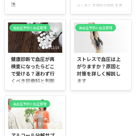
法
はじめに 本資料の目的 本資
料は「血圧を下げるサプリメ
はじめに 目的 本ドキュメン
ント」について、最新の科学
トは、妊娠高血圧腎症（妊娠
的知見や成分の特徴、おすす
中の高血圧と腎機能の変化）
高血圧予防と血圧管理
高血圧予防と血圧管理
め商品、選び方のポイント、
と産後に関する情報をわかり
注意点までを分かりやすくま
やすくまとめたものです。産
とめたガイドです。専門的な
後の治療や循環の回復、将来
2025/12/23
2025/11/25
表現はなるべく避け、日常生
の生活習慣病リスク、児への
活ですぐに役立つ情報を中心
影響、予防法、長期管理の重
健康診断で血圧が再
ストレスで血圧は上
にします。 誰に向けた資料か
要点について解説します。 対
検査になったらどこ
がりますか？原因と
高血圧に悩んでいる方、予防
象読者 妊娠中や産後の女性、
を考えている方、サプリメン
で受ける？迷わず行
対策を詳しく解説し
ご家族、助産師や医療従事者
トを試してみたい方に向けて
など、広く役立つ内容です。
くべき診療科と判断
ます
います。既に薬を服用中の方
専門用語はできるだけ減ら
の目安
はじめに 本記事の目的 本記
や持病がある方は、医師と相
し、具体例を交えて説明しま
事は、ストレスが血圧に与え
はじめに 結論から言うと、健
談してから読むことをおすす
す。 本書の使い方 章ごとに
る影響を分かりやすく解説す
康診断で血圧が再検査になっ
めします。 サプリメントに対
読み進めることで、妊娠高血
高血圧予防と血圧管理
ることを目的としています。
た場合は、迷わず内科を受診
する期待値 サプリは生活習慣
圧腎症の基礎から産後の注意
日常で感じるイライラや緊張
するのが正解です。 数値が一
の改善を補助する目的で使い
点まで段階的に理解できま
が一時的に血圧を上げる仕組
時的な上昇か、治療や経過観
ます。 ...
す。疑問や症状があれば、早
2025/11/25
みから、長期的に高血圧につ
察が必要な高血圧かは、その
めに担当医や ...
ながる可能性まで、医学的な
場の健診結果だけでは判断で
アルコール分解サプ