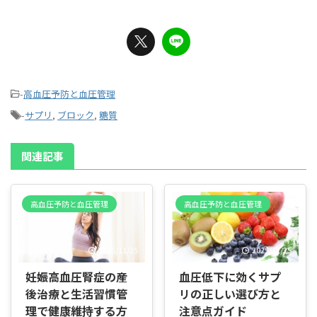
-
高血圧予防と血圧管理
-
サプリ
,
ブロック
,
糖質
関連記事
高血圧予防と血圧管理
高血圧予防と血圧管理
2025/11/25
2025/11/25
妊娠高血圧腎症の産
血圧低下に効くサプ
後治療と生活習慣管
リの正しい選び方と
理で健康維持する方
注意点ガイド