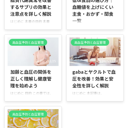
脂質代謝異常を改善
低GI食品の選び方｜
するサプリの効果と
血糖値を上げにくい
注意点を詳しく解説
主食・おかず・間食
一覧
はじめに 本書の目的 本書
は、脂質代謝異常（いわゆる
血糖値を上げやすい人ほ
脂質異常症）に関する情報
ど“どの食品を選ぶか”が重要
を、サプリメントの観点から
です。同じ炭水化物でもGI値
高血圧予防と血圧管理
高血圧予防と血圧管理
わかりやすく整理したガイド
（血糖上昇スピード）が低い
です。基礎知識から成分の効
食品を選ぶだけで、食後の急
果、安全性、具体的な選び方
上昇を大きく抑えることがで
2025/11/25
2025/11/24
や生活習慣との併用法まで、
きます。この記事では、主
日常に生かせる実践的な内容
食・おかず・間食をすべて表
加齢と血圧の関係を
gabaとヤクルトで血
を目指します。 誰に向けた内
で整理し、ひと目で選べる形
正しく理解し健康管
圧を改善！効果と安
容か 血液検査で中性脂肪や
にまとめ直しました。 低GI食
LDLコレステロールが気にな
理を始めよう
全性を詳しく解説
品を選ぶだけでは血糖値のコ
る方、医師の指導を受けつつ
ントロールは不十分で
はじめに 目的 この章では、
はじめに 本記事は、
生活改善をしたい方、サプリ
す。“どの順番で食べるか”に
加齢に伴う血圧の変化につい
GABA（γ-アミノ酪酸）が血
で補助的に対策を考えている
よって糖の吸収スピードが大
ての全体像をやさしく説明し
圧に与える影響と、ヤクルト
方に向けています。医療行為
きく変わり、同じメニューで
ます。以降の章で詳しく触れ
のGABA配合製品について科
の代替ではなく、補助的な情
も血糖値の上がり方に差が出
高血圧予防と血圧管理
る内容（生理的背景、年齢別
学的根拠をわかりやすく解説
報としてお読みください。 本
ます。 関連記事
太りにく
の特徴、高齢者のリスク、女
することを目的としていま
書で扱うこと 脂質代謝異常の
い食事の順番｜血糖値を上げ
性の更年期の影響、合併症、
す。 まず「GABAって何か」