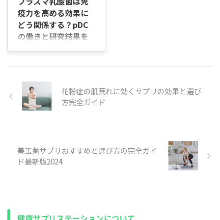
プラズマ乳酸菌は免
で、順を追って説明します。
解を重視して情報をまとめま
疫力を高める効果に
腸内環境を整えるとどんな良
した。 本調査の目的 医師が
いことがあるか 腸の調子が整
注目する腸活サプリの重要性
どう関係する？pDC
うと、便通が安定しやすく、
や、実際に推奨される成分、
の働きと研究結果を
食後の重さが軽く感じられま
人気製品の特徴を分かりやす
解説
す。免疫やお肌の調子に良い
く伝えることが目的です。専
はじめに 「プラズマ乳酸菌っ
影響を与えることもありま
門用語は最小限にし、具体例
て免疫にいいと聞くけど、実
す。特別なことをしなくて
や日常の視点で補足します。
際に体の中で何が起きている
も、日々の選び方を変えるだ
調査の範囲と方法 主に医師や
花粉症の肌荒れに効くサプリの効果と選び
の？」と感じたことはありま
けで効果が出る場合が多いで
専門家の公開コメント、臨床
せんか。 「pDCという細胞が
方完全ガイド
す。 コンビニが ...
研究の ...
関係しているらしいけど、よ
く分からない」「ヨーグルト
や飲料で見かけるけど、本当
に続ける意味があるのか判断
善玉菌サプリおすすめと選び方の完全ガイ
できない」など、気になりつ
つもイメージが持てずに迷っ
ド最新版2024
てしまう方も多いですよね。
プラズマ乳酸菌は体に良さそ
うという印象はありますが、
「どこまで期待していいの
か」が分からないままだと、
健康サプリステーションについて
続けるかどうかの判断もしに