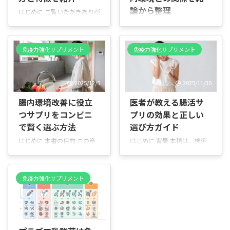
論から整理
はじめに ご覧いただきありが
とうございます 近年、食生活
はじめに 結論から言うと、お
や生活習慣の変化で腸の調子
ならの悩みは腸内環境を整え
を整えることに関心を持つ方
る意識があるかどうかで対処
免疫力強化サプリメント
免疫力強化サプリメント
が増えています。なかでも
法がはっきり分かれ、生活習
「善玉菌を含むサプリ」は、
慣の見直しで改善の余地があ
手軽に始められる方法として
る場合はサプリに頼る必要は
2025/12/5
2025/11/30
注目を集めています。 本記事
なく、食事や生活を整えても
の目的 この章では、善玉菌サ
変わらない場合のみ腸内環境
腸内環境改善に役立
医者が教える腸活サ
プリとは何か、どんな効果が
サプリを選ぶのが正解です。
つサプリをコンビニ
プリの効果と正しい
期待できるか、またこの記事
おならが多い・臭いが気にな
で何を学べるかを分かりやす
で賢く選ぶ方法
選び方ガイド
る状態は、腸内でガスが過剰
くお伝えします。専門用語は
に発生しているサインであ
はじめに 本書の目的 この章
はじめに 背景 本稿は、検索
最小限に抑え、具体的な例を
り、原因の多くは腸内細菌の
では、コンビニで手に入る食
キーワード「腸活 サプリ 医
交えて説明します。 善玉菌サ
バランスと日常習慣にありま
品やサプリメントを使って、
者」に関連する情報を整理し
プリとは 善玉菌サプリは、人
す。 そのため、やみくもにサ
日常的に腸内環境を整える基
た調査報告です。腸内環境を
の腸に良い影響を与える微生
プリを飲むよりも、まず原因
免疫力強化サプリメント
本をやさしく紹介します。乳
整える「腸活」は生活習慣病
物（善玉菌）や、それらの餌
を切り分け、必要な場合にだ
酸菌や食物繊維を含む飲食物
や免疫、心身の調子にも関係
となる成分を含む食品です。
け腸内環境を補助する選択を
の選び方、サプリを選ぶとき
するとされ、サプリメントの
例えば ...
することで、失敗や遠回りを
2026/5/2
の見方、使う際の注意点、す
利用が広がっています。本調
避けることが ...
ぐに試せる組み合わせ例ま
査は、医学的根拠や医師の見