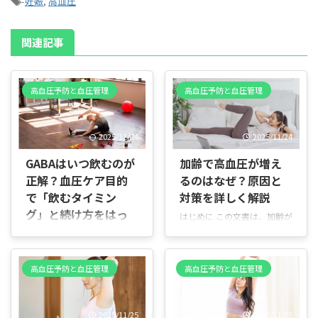
-
妊娠
,
高血圧
関連記事
高血圧予防と血圧管理
高血圧予防と血圧管理
2025/12/24
2025/11/24
GABAはいつ飲むのが
加齢で高血圧が増え
正解？血圧ケア目的
るのはなぜ？原因と
で「飲むタイミン
対策を詳しく解説
グ」と続け方をはっ
はじめに この文書は、加齢が
きり解説
高血圧に与える影響をわかり
やすく示すことを目的として
はじめに 結論から言うと、
います。高血圧は年を重ねる
GABAを血圧目的で飲むなら
高血圧予防と血圧管理
高血圧予防と血圧管理
ほど増える傾向があり、その
「飲む時間」に神経質になる
背景には血管の変化、腎臓や
必要はなく、毎日忘れずに続
ホルモンのはたらきの変化、
けられる時間に習慣化するの
2025/11/25
2025/11/25
自律神経の乱れ、生活習慣や