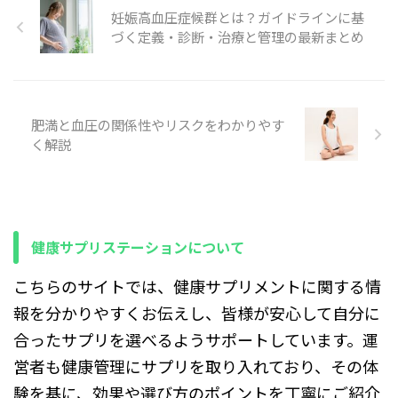
注意点 各章は独立して読めま
圧腎症の基礎から産後の注意
漢方薬をわかりやすく解説し
妊娠高血圧症候群とは？ガイドラインに基
すが、順に読むと理解が深ま
点まで段階的に理解できま
ます。 目的と対象読者 日常
づく定義・診断・治療と管理の最新まとめ
ります。本書は情報提供を目
す。疑問や症状があれば、早
的に立ちくらみや疲れやすさ
的とした ...
めに担当医や ...
を感じている方 薬に頼らず補
助的に体調を整えたい方 家族
や友人のケア方法を知りたい
方 この記事でわかること 低
肥満と血圧の関係性やリスクをわかりやす
血圧で起きやすい不調とその
く解説
原因の基本 効果が期待できる
成分と具体的な働き方 市販で
買える製品や漢方薬の例、選
び方のポイント 安全に使うた
めの注意点と医師への相談目
安 読み方のヒント 章ごと ...
健康サプリステーションについて
こちらのサイトでは、健康サプリメントに関する情
報を分かりやすくお伝えし、皆様が安心して自分に
合ったサプリを選べるようサポートしています。運
営者も健康管理にサプリを取り入れており、その体
験を基に、効果や選び方のポイントを丁寧にご紹介