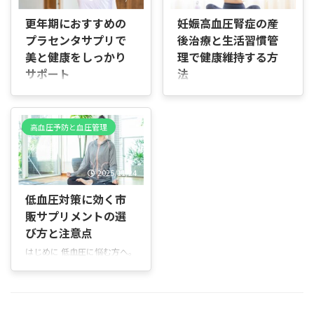
が最もおすすめです。 朝でも
他の病気の影響が絡み合いま
夜でも効果に大きな差は出な
更年期におすすめの
妊娠高血圧腎症の産
す。日常の例を交えながら、
いため、生活リズムに合わな
プラセンタサプリで
後治療と生活習慣管
その仕組みと注意点を丁寧に
い時間を無理に選ぶより、継
説明します。 本書の構成は次
美と健康をしっかり
理で健康維持する方
続できることを優先すべきで
の通りです。第2章から第4章
サポート
法
す。 GABAは体内でリラック
で体の内部で起きる変化を扱
スに関わる働きを持ち、血圧
はじめに 本書の目的 更年期
はじめに 目的 本ドキュメン
い、第5章では高齢者特有の
が高めになる一因である緊張
の女性がプラセンタサプリメ
トは、妊娠高血圧腎症（妊娠
血圧の出方を説明します。第
やストレスに穏やかに作用し
ントを使って症状緩和を目指
中の高血圧と腎機能の変化）
6章と第7章では生活習慣や既
高血圧予防と血圧管理
ます。 摂取後すぐに劇的な変
すときに知っておきたい情報
と産後に関する情報をわかり
往症との関係を取り上げ、第
化を起こす成分ではなく、一
を、分かりやすくまとめまし
やすくまとめたものです。産
8章で本態性高血圧の位置づ
定量を継続して取り入れるこ
た。基礎知識から効果、注射
後の治療や循環の回復、将来
けを整理 ...
とで、日常の血圧変動を安定
2025/11/24
との違い、人気商品、選び
の生活習慣病リスク、児への
させる方向に働くことが特徴
方、副作用、飲み方まで実用
影響、予防法、長期管理の重
低血圧対策に効く市
です。 ...
的に解説します。 誰に向けて
要点について解説します。 対
販サプリメントの選
いるか のぼせ、冷え、疲れや
象読者 妊娠中や産後の女性、
び方と注意点
すさ、肌の変化など更年期の
ご家族、助産師や医療従事者
不調に悩む方を主な対象にし
など、広く役立つ内容です。
はじめに 低血圧に悩む方へ。
ています。初めてプラセンタ
専門用語はできるだけ減ら
本記事は、めまい、立ちくら
に触れる方でも読みやすいよ
し、具体例を交えて説明しま
み、朝のだるさなど低血圧に
う専門用語を抑え、具体例で
す。 本書の使い方 章ごとに
よる不調をやわらげたい方向
補足します。 本書の使い方と
読み進めることで、妊娠高血
けに、市販のサプリメントや