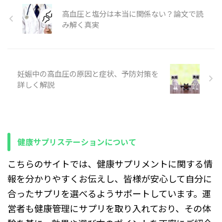
ト、購入時のチェックポイン
方、家族や介護に関わる方、
むと顔が赤くなったり、気分
高血圧と塩分は本当に関係ない？論文で読
ト 読み方のポイント 価格は
医療機関の受診を検討してい
が悪くなりやすい人）である
み解く真実
時 ...
る方に向けて ...
場合に、どのようなリスクや
注意点があるかをわかりやす
くまとめています。アルコー
ルが血圧に与える影響や、こ
の体質の特徴、実際に飲酒し
妊娠中の高血圧の原因と症状、予防対策を
たときの起こりやすい症状、
詳しく解説
日常でできる対策まで幅広く
解説します。 対象となる方
低血圧の方、飲酒後にめまい
や赤ら顔、動悸を感じる方、
その家族や周囲の方に向けて
います。病気の診断や治療は
健康サプリステーションについて
医師に相 ...
こちらのサイトでは、健康サプリメントに関する情
報を分かりやすくお伝えし、皆様が安心して自分に
合ったサプリを選べるようサポートしています。運
営者も健康管理にサプリを取り入れており、その体