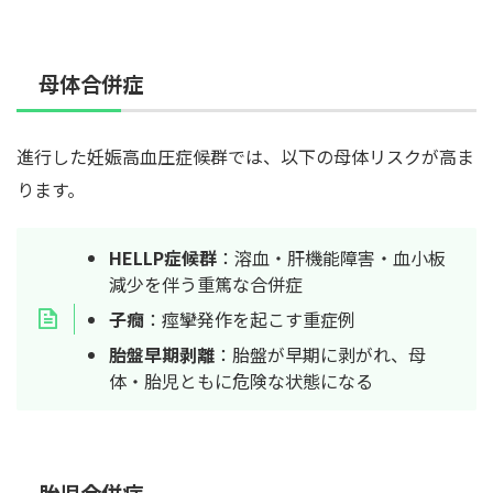
母体合併症
進行した妊娠高血圧症候群では、以下の母体リスクが高ま
ります。
HELLP症候群
：溶血・肝機能障害・血小板
減少を伴う重篤な合併症
子癇
：痙攣発作を起こす重症例
胎盤早期剥離
：胎盤が早期に剥がれ、母
体・胎児ともに危険な状態になる
胎児合併症