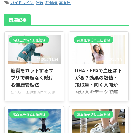
-
ガイドライン
,
妊娠
,
症候群
,
高血圧
関連記事
高血圧予防と血圧管理
高血圧予防と血圧管理
2025/11/24
2026/1/9
糖質をカットするサ
DHA・EPAで血圧は下
プリで無理なく続け
がる？効果の数値・
る健康管理法
摂取量・向く人向か
ない人をデータで解
はじめに 本記事の目的 本記
説
事は「糖質カットサプリ」に
ついてやさしく丁寧に解説す
はじめに DHAやEPAが血圧に
る入門ガイドです。糖質カッ
関係するという話は、健康情
高血圧予防と血圧管理
高血圧予防と血圧管理
トサプリがどんな役割を果た
報や食品の紹介の中でよく見
すのか、期待できる効果や代
かけますが、どの程度の効果
表的な成分、正しい飲み方や
があるのか、どんな条件で違