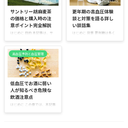
2025/11/24
2025/11/25
注意点まで、日常ですぐ役立
いが出るのかは分かりにくい
つ情報を分かりやすくまとめ
まま語られることが少なくあ
サントリー胡麻麦茶
更年期の高血圧体験
ました。 糖質カットサプリと
りません。魚を食べる話とサ
の価格と購入時の注
談と対策を語る詳し
は 簡単に言えば、食事でとる
プリの話が混ざったり、数値
糖質（ごはんやパン、麺な
意ポイント完全解説
い談話集
が出てこなかったりすると、
ど）の吸収を抑えたり、血糖
実際の生活に当てはめにくく
はじめに 目的 本記事は、サ
はじめに 背景 更年期は多く
値の上昇を穏やかにするため
感じることもあります。この
ントリーが販売する特定保健
の女性が経験する時期で、卵
のサプリメントです。例え
記事では、研究で確認されて
用食品の麦茶飲料「胡麻麦
巣の働きが変わりホルモンの
ば、外食で炭水化物を多く食
いる事実や現実の摂取状況を
茶」の価格情報を中心にわか
分泌が減少します。この変化
べたときにサプリを併用する
高血圧予防と血圧管理
もとに、血圧とDHA・EPAの
りやすくまとめたガイドで
は体のさまざまなところに影
ことで、体重管理や血糖値コ
関係を日常の感覚に近い形で
す。日常的に購入する方やま
響を与え、とくに血圧の変動
ントロールのサポートになり
整理していきます。 DHA・
とめ買いを検討している方
や高血圧の発症に関係するこ
ます。脂質の吸 ...
EPAで血圧は本当に下がるっ
2025/11/24
が、無駄なく賢く買い物でき
とが分かっています。 本書の
て本当？ DHAやEPAと血 ...
るように作成しました。 本記
目的 本書は、更年期と高血圧
低血圧でお酒に弱い
事で分かること 350mlペット
の関係を分かりやすく解説
人が知るべき危険な
ボトル×24本セットの通販最
し、症状の見つけ方や日常で
安値の探し方 主要通販サイト
できる対策、医療の受け方を
飲酒注意点
間の価格比較（第4章で詳
紹介することを目的としてい
はじめに この章では、本記事
述） 1本あたりの価格計算方
ます。専門的な用語はできる
の目的と読み方のポイントを
法と注意点 価格変動の要因や
だけ減らし、実例を用いて説
やさしく説明します。 本記事
セール時の見極め方 関連商品
明します。 対象読者 更年期
の目的 本記事は、低血圧の方
の人気やまとめ買いのメリッ
の症状に不安を感じている
がお酒に弱い体質（お酒を飲