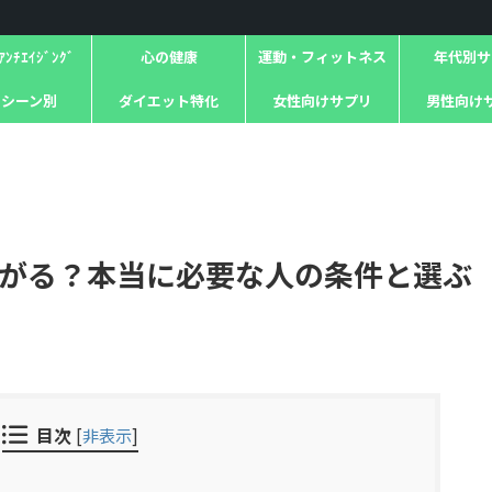
ﾝﾁｴｲｼﾞﾝｸﾞ
心の健康
運動・フィットネス
年代別サ
用シーン別
ダイエット特化
女性向けサプリ
男性向け
がる？本当に必要な人の条件と選ぶ
目次
[
非表示
]