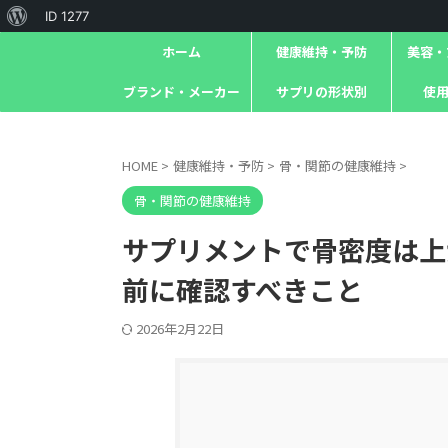
ID 1277
ホーム
健康維持・予防
美容・ｱ
ブランド・メーカー
サプリの形状別
使
HOME
>
健康維持・予防
>
骨・関節の健康維持
>
骨・関節の健康維持
サプリメントで骨密度は上
前に確認すべきこと
2026年2月22日