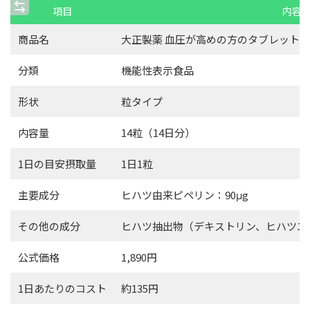
項目
内容
商品名
大正製薬 血圧が高めの方のタブレット
分類
機能性表示食品
形状
粒タイプ
内容量
14粒（14日分）
1日の目安摂取量
1日1粒
主要成分
ヒハツ由来ピペリン：90μg
その他の成分
ヒハツ抽出物（デキストリン、ヒハツエ
公式価格
1,890円
1日あたりのコスト
約135円