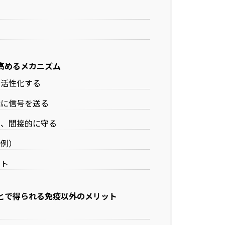
高めるメカニズム
接活性化する
織に信号を送る
え、間接的に守る
（例）
ント
とで得られる免疫以外のメリット