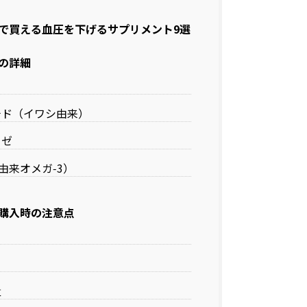
で買える血圧を下げるサプリメント9選
の詳細
）
チド（イワシ由来）
ーゼ
魚由来オメガ‑3）
購入時の注意点
る
量