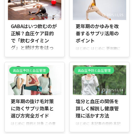
2025/12/24
2025/11/25
GABAはいつ飲むのが
更年期のかゆみを改
正解？血圧ケア目的
善するサプリ活用の
で「飲むタイミン
ポイント
グ」と続け方をはっ
はじめに はじめに 更年期に
きり解説
入り、これまで感じなかった
かゆみや違和感に戸惑う方は
はじめに 結論から言うと、
多くいらっしゃいます。本記
GABAを血圧目的で飲むなら
高血圧予防と血圧管理
高血圧予防と血圧管理
事は、特にデリケートゾーン
「飲む時間」に神経質になる
や全身の皮膚に起きるかゆみ
必要はなく、毎日忘れずに続
を中心に、原因や特徴、効果
けられる時間に習慣化するの
2025/11/25
2025/11/24
が期待できるサプリメント成
が最もおすすめです。 朝でも
分、実際の商品や選び方のポ
夜でも効果に大きな差は出な
更年期の抜け毛対策
塩分と血圧の関係を
イント、注意点、日常ででき
いため、生活リズムに合わな
に効くサプリ効果と
詳しく解説し健康管
るセルフケアまでをわかりや
い時間を無理に選ぶより、継
すく解説します。 誰のための
選び方完全ガイド
理に活かす方法
続できることを優先すべきで
記事か 更年期のかゆみに悩ん
す。 GABAは体内でリラック
はじめに 目的と対象 この章
はじめに 本記事の目的 本記
でいる方 家族やパートナーと
スに関わる働きを持ち、血圧
では、本記事の目的と想定読
事は、塩分の摂取が血圧に与
してサポートしたい方 サプリ