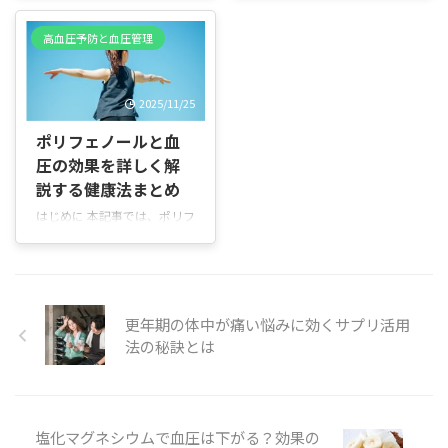
が高めになる一因である緊張
者を説明します。更年期に入
える影響をやさしく解説し、
メントで対策を考えている方
やストレスに穏やかに作用し
り、髪の量や細さの変化に不
減塩の重要性と具体的な方法
本記事の目的と構成 本記事で
高血圧予防と血圧管理
ます。 摂取後すぐに劇的な変
安を感じている方、家族のケ
をお伝えします。専門的な言
は、まずかゆみの特徴と主な
化を起こす成分ではなく、一
アを考えている方、生活習慣
葉はできるだけ避け、日常で
原因を説明します（第2
定量を継続して取り入れるこ
やサプリでできる対策を知り
すぐに役立つ情報を中心にま
章）。 ...
とで、日常の血圧変動を安定
2025/11/25
たい方に向けた内容です。 本
とめました。 なぜ今読むべき
させる方向に働くことが特徴
記事で扱うこと 本記事は更年
か 高血圧は自覚しにくく、長
ポリフェノールと血
です。 ...
期の抜け毛について、原因か
く続くと心臓や血管に負担を
圧の効果を詳しく解
ら対策までをやさしく分かり
かけます。塩分の摂り過ぎは
やすくまとめます。具体的に
血圧に関係する大きな要因の
説する健康法まとめ
は以下を扱います。 - 更年期
一つです。多くの方が目安を
はじめに 本記事では、ポリフ
に抜け毛が起こる仕組み - サ
超える塩分をとっているた
ェノールが血圧に与える影響
プリメントで期待できる成分
め、まずは基本を知ることが
をわかりやすく解説します。
と働き - サプリの選び方や実
大切です。 本記事で学べるこ
ポリフェノールとは身近な食
際の体験談 - 医療的アプロー
と 塩分と血圧の基本的な関係
品に含まれる成分で、血管の
チや日常ケアとの併用方法 -
塩分が血圧を上げる仕組み
はたらきや血流に関わる可能
更年期の体中が痛い悩みに効くサプリ活用
使用上の注意点と ...
（簡単な説明） 一日の塩分目
性があるため、生活習慣の見
法の秘訣とは
安と日 ...
直しに役立ちます。 この記事
の目的 ポリフェノールがどの
ように血圧に作用するかを理
解していただくこと 種類ごと
塩化マグネシウムで血圧は下がる？効果の
の特徴や、身近な食品・飲み