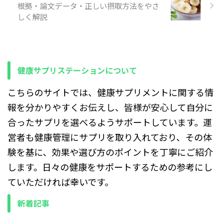
物を知ること 摂取方法や注意
根拠・論文データ・正しい摂取方法をやさ
点、臨床試験の結果を通して
しく解説
実践につなげること 対象とな
る方 血圧が気になる方、予防
を考えている方 食事や飲み物
で健康管理をしたい方 医学的
な情報をわかりやすく知り ...
健康サプリステーションについて
こちらのサイトでは、健康サプリメントに関する情
報を分かりやすくお伝えし、皆様が安心して自分に
合ったサプリを選べるようサポートしています。運
営者も健康管理にサプリを取り入れており、その体
験を基に、効果や選び方のポイントを丁寧にご紹介
します。日々の健康をサポートするための参考にし
ていただければ幸いです。
新着記事